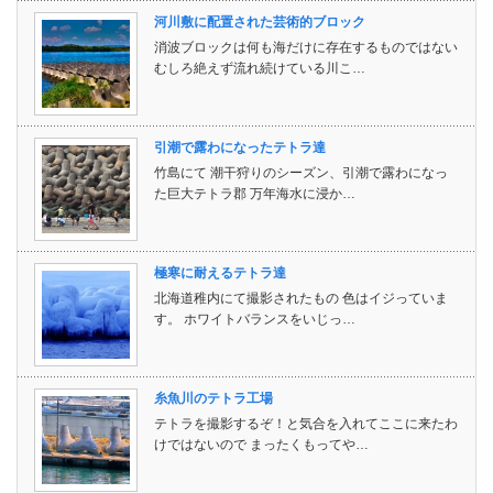
河川敷に配置された芸術的ブロック
消波ブロックは何も海だけに存在するものではない
むしろ絶えず流れ続けている川こ…
引潮で露わになったテトラ達
竹島にて 潮干狩りのシーズン、引潮で露わになっ
た巨大テトラ郡 万年海水に浸か…
極寒に耐えるテトラ達
北海道稚内にて撮影されたもの 色はイジっていま
す。 ホワイトバランスをいじっ…
糸魚川のテトラ工場
テトラを撮影するぞ！と気合を入れてここに来たわ
けではないので まったくもってや…