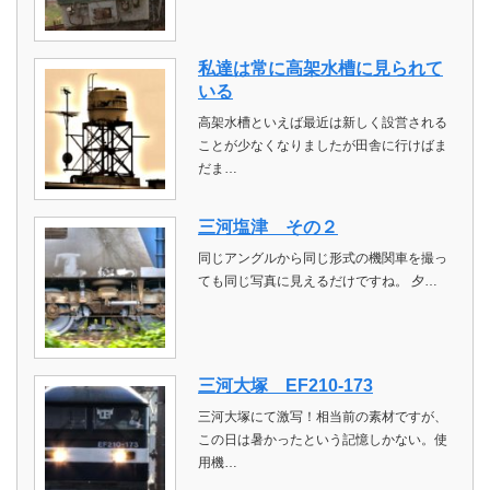
私達は常に高架水槽に見られて
いる
高架水槽といえば最近は新しく設営される
ことが少なくなりましたが田舎に行けばま
だま…
三河塩津 その２
同じアングルから同じ形式の機関車を撮っ
ても同じ写真に見えるだけですね。 夕…
三河大塚 EF210-173
三河大塚にて激写！相当前の素材ですが、
この日は暑かったという記憶しかない。使
用機…