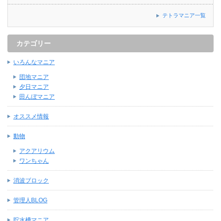
テトラマニア一覧
カテゴリー
いろんなマニア
団地マニア
夕日マニア
田んぼマニア
オススメ情報
動物
アクアリウム
ワンちゃん
消波ブロック
管理人BLOG
貯水槽マニア