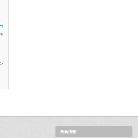
リ
ポ
央
伊
ン
長
最新情報