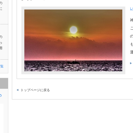
の
に
の
っ
用
一覧
トップページに戻る
の