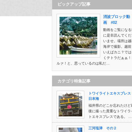
ピックアップ記事
消波ブロック動
画 #02
動画をご覧になる
に是非読んでくだ
いませ。場所は越
海岸で撮影。越前
いえばカニ？では
くテトラだぁぁ！
ルァ！と、思っているのは私だ…
カテゴリ特集記事
トワイライトエキスプレ
日本海
福井県のどこか忘れたけど
後に撮った貴重なトワイラ
トエキスプレスである。 …
三河塩津 その２