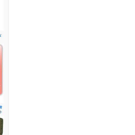
な
常
ト