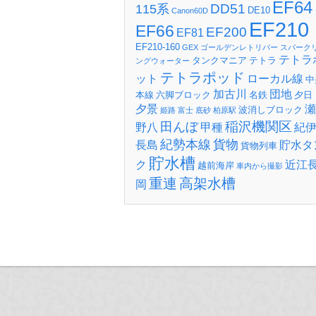
EF64
DD51
115系
DE10
Canon60D
EF210
EF66
EF200
EF81
EF210-160
GEX
ゴールデンレトリバー
スパーク
テトラ
タンクマニア
テトラ
ングウォーター
テトラポッド
ット
ローカル線
中
加古川
団地
本線
六脚ブロック
名鉄
夕日
夕景
瀬
波消しブロック
姫路
富士
底砂
柏原駅
稲沢機関区
田んぼ
野八
甲種
紀
紀勢本線
貨物
長島
貯水タ
貨物列車
貯水槽
ク
近江
越前海岸
車内から撮影
重連
高架水槽
岡