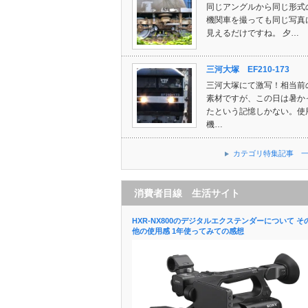
同じアングルから同じ形式
機関車を撮っても同じ写真
見えるだけですね。 夕…
三河大塚 EF210-173
三河大塚にて激写！相当前
素材ですが、この日は暑か
たという記憶しかない。使
機…
カテゴリ特集記事 
消費者目線 生活サイト
HXR-NX800のデジタルエクステンダーについて そ
他の使用感 1年使ってみての感想