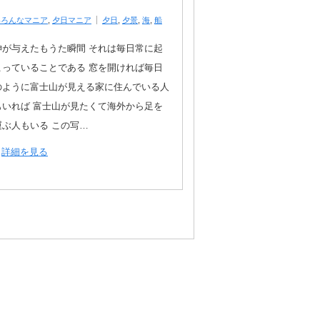
いろんなマニア
,
夕日マニア
夕日
,
夕景
,
海
,
船
神が与えたもうた瞬間 それは毎日常に起
こっていることである 窓を開ければ毎日
のように富士山が見える家に住んでいる人
もいれば 富士山が見たくて海外から足を
運ぶ人もいる この写…
詳細を見る