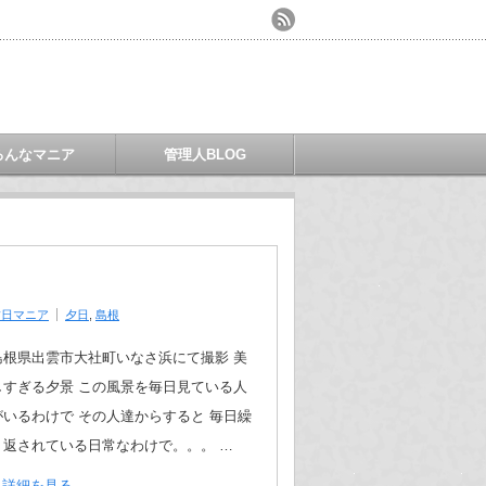
ろんなマニア
管理人BLOG
夕日マニア
夕日
,
島根
島根県出雲市大社町いなさ浜にて撮影 美
しすぎる夕景 この風景を毎日見ている人
がいるわけで その人達からすると 毎日繰
り返されている日常なわけで。。。 …
詳細を見る