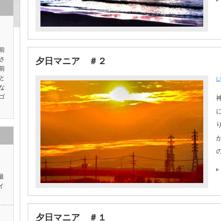
前
さ
夕日マニア ＃２
前
と
な
ゴ
ス
最
イ
夕日マニア ＃１