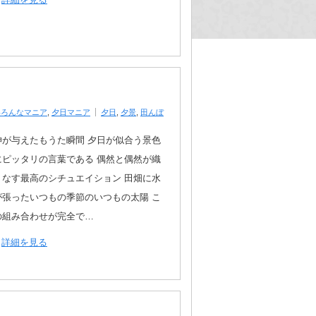
いろんなマニア
,
夕日マニア
夕日
,
夕景
,
田んぼ
神が与えたもうた瞬間 夕日が似合う景色
にピッタリの言葉である 偶然と偶然が織
りなす最高のシチュエイション 田畑に水
が張ったいつもの季節のいつもの太陽 こ
の組み合わせが完全で…
詳細を見る