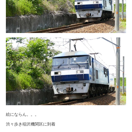
絵にならん。。。
渋々歩き稲沢機関区に到着