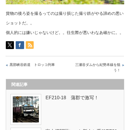
貨物の後ろ姿を撮るってのは撮り損じた撮り鉄がやる諦めの悪い
ショットだ。。
個人的には嫌いじゃないけど。。往生際が悪いわなあ確かに。。
黒部峡谷鉄道 トロッコ列車
三瀬谷ダムから紀勢本線を狙
う！
関連記事
EF210-18 蒲郡で激写！