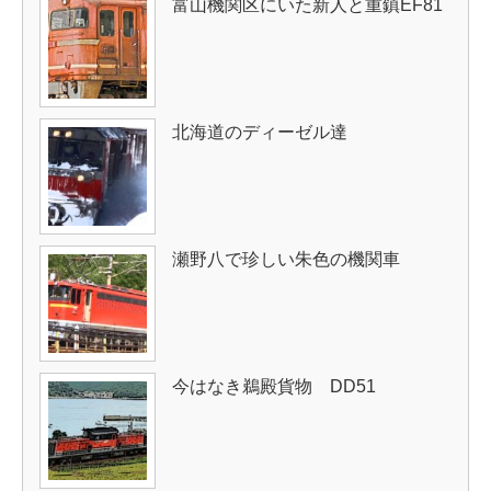
富山機関区にいた新人と重鎮EF81
北海道のディーゼル達
瀬野八で珍しい朱色の機関車
今はなき鵜殿貨物 DD51