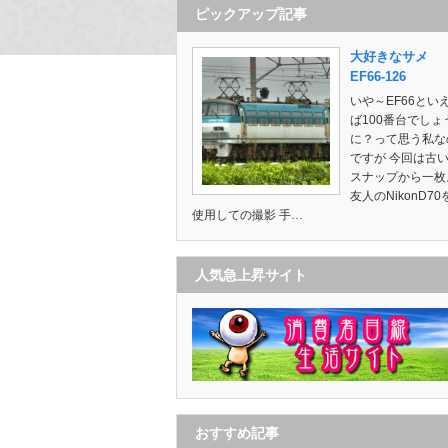
ピックアップ記事
大好きなサメ
EF66-126
いや～EF66とい
ば100番台でしょ
に？って思う私な
ですが 今回は古
スナップから一枚
友人のNikonD70
使用しての撮影 手…
人気急上昇サイト
おすすめ記事