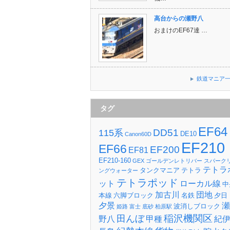
高台からの瀬野八
おまけのEF67達 …
鉄道マニア
タグ
EF64
DD51
115系
DE10
Canon60D
EF210
EF66
EF200
EF81
EF210-160
GEX
ゴールデンレトリバー
スパーク
テトラ
タンクマニア
テトラ
ングウォーター
テトラポッド
ット
ローカル線
中
加古川
団地
本線
六脚ブロック
名鉄
夕日
夕景
瀬
波消しブロック
姫路
富士
底砂
柏原駅
稲沢機関区
田んぼ
野八
甲種
紀