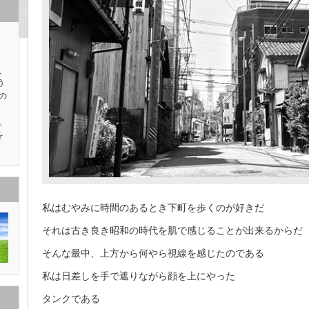
え
う
の
い
。
を
私はむやみに時間のあるとき下町を歩くのが好きだ
それは古き良き昭和の時代を肌で感じることが出来るからだ
そんな最中、上方から何やら視線を感じたのである
私は日差しを手で遮りながら顔を上にやった
タンクである