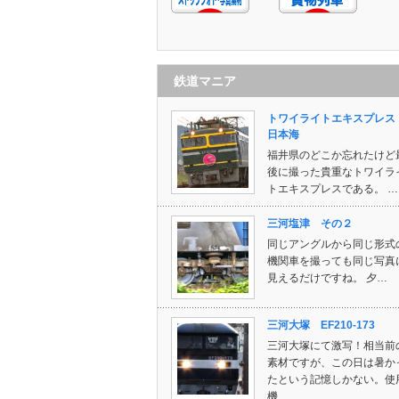
鉄道マニア
トワイライトエキスプレ
日本海
福井県のどこか忘れたけど
後に撮った貴重なトワイラ
トエキスプレスである。 …
三河塩津 その２
同じアングルから同じ形式
機関車を撮っても同じ写真
見えるだけですね。 夕…
三河大塚 EF210-173
三河大塚にて激写！相当前
素材ですが、この日は暑か
たという記憶しかない。使
機…