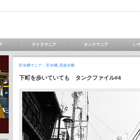
ア
テトラマニア
タンクマニア
い
貯水槽マニア
貯水槽
,
高架水槽
下町を歩いていても タンクファイル#4