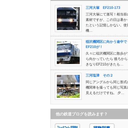
三河大塚 EF210-173
三河大塚にて激写！相当前
素材ですが、この日は暑か
たという記憶しかない。使
機…
稲沢機関区に向かう途中で
EF210が！
久々に稲沢機関区に散歩が
ら向かっていたら 後ろから
きなりEF210がきたも…
三河塩津 その２
同じアングルから同じ形式
機関車を撮っても同じ写真
見えるだけですね。 夕…
他の鉄道ブログを読みます？