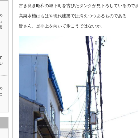
古き良き昭和の城下町を古びたタンクが見下ろしているので
高架水槽はもはや現代建築では消えつつあるものである
の
っ
皆さん、是非上を向いて歩こうではないか。
用
て
い
の
に