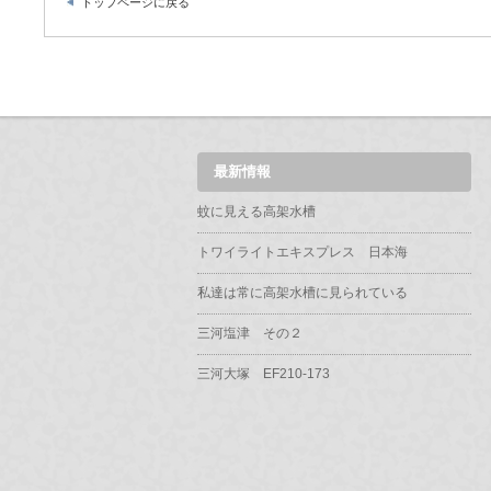
トップページに戻る
最新情報
蚊に見える高架水槽
トワイライトエキスプレス 日本海
私達は常に高架水槽に見られている
三河塩津 その２
三河大塚 EF210-173