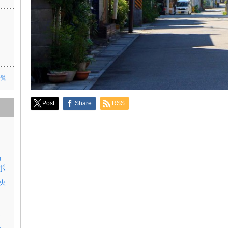
一覧
Post
Share
RSS
リ
ポ
央
伊