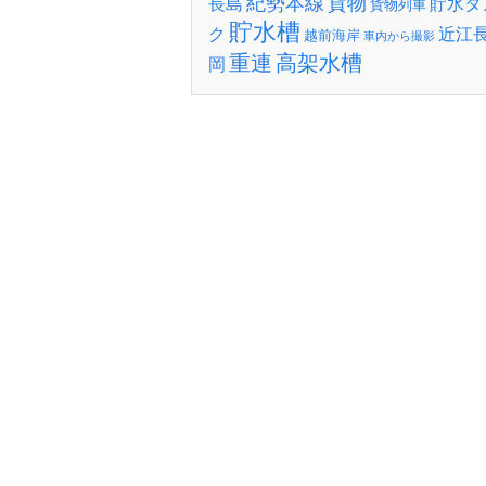
紀勢本線
貨物
長島
貯水タ
貨物列車
貯水槽
ク
近江
越前海岸
車内から撮影
重連
高架水槽
岡