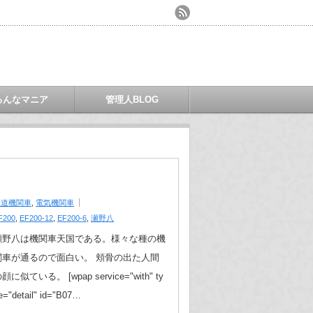
ろんなマニア
管理人BLOG
鉄道機関車
,
電気機関車
F200
,
EF200-12
,
EF200-6
,
瀬野八
瀬野八は機関車天国である。様々な種の機
関車が通るので面白い。 頬骨の出た人間
顔に似ている。 [wpap service="with" ty
e="detail" id="B07…