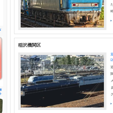
な
稲沢機関区
D
常
ト