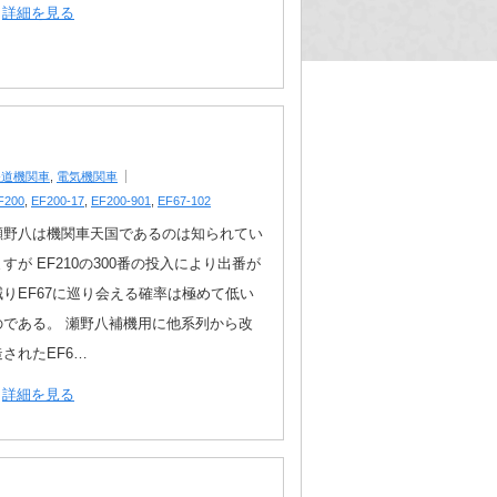
詳細を見る
鉄道機関車
,
電気機関車
F200
,
EF200-17
,
EF200-901
,
EF67-102
瀬野八は機関車天国であるのは知られてい
ますが EF210の300番の投入により出番が
減りEF67に巡り会える確率は極めて低い
のである。 瀬野八補機用に他系列から改
造されたEF6…
詳細を見る