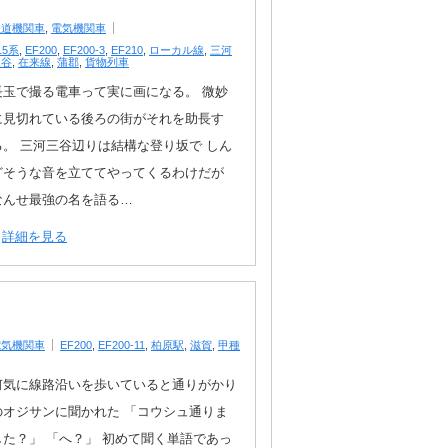
鉄道機関車
,
電気機関車
15系
,
EF200
,
EF200-3
,
EF210
,
ローカル線
,
三河
三谷
,
在来線
,
蒲郡
,
貨物列車
長玉で撮る電車って実に画になる。 微妙
に見切れている後ろの街がそれを助長す
る。 三河三谷辺りは結構な登り坂で しん
どそうな音を立ててやってくるわけだが
なんせ最強の名を語る…
詳細を見る
電気機関車
EF200
,
EF200-11
,
柏原駅
,
滋賀
,
甲種
何気に線路沿いを歩いていると通りがかり
のオジサンに聞かれた 「コウシュ通りま
した？」 「へ？」 初めて聞く単語であっ