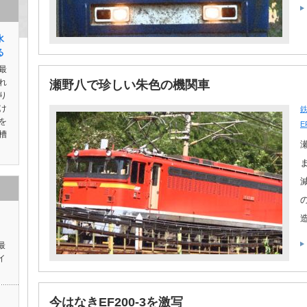
水
る
最
れ
瀬野八で珍しい朱色の機関車
り
け
を
E
槽
ス
最
イ
今はなきEF200-3を激写