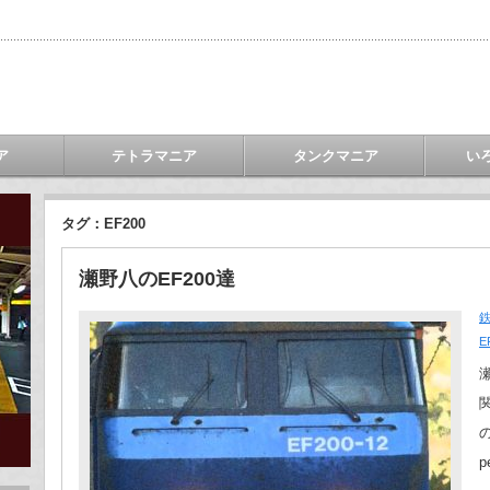
ア
テトラマニア
タンクマニア
い
タグ：EF200
瀬野八のEF200達
E
の
p