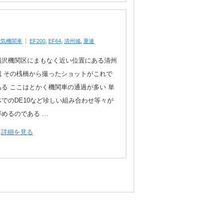
電気機関車
EF200
,
EF64
,
清州城
,
重連
稲沢機関区にまもなく近い位置にある清州
城 その桟橋から撮ったショットがこれで
ある ここはとかく機関車の通過が多い 単
体でのDE10など珍しい組み合わせ等々が
拝めるのである …
詳細を見る