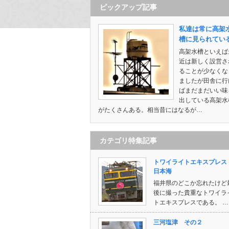
ピックアップ記事
私達は常に高架
槽に見られてい
高架水槽といえば
近は新しく設営さ
ることが少なくな
ましたが田舎に行
ばまだまだいい味
出している高架水
がたくさんある。相当昔にはなるが…
カテゴリ特集記事
トワイライトエキスプレ
日本海
福井県のどこか忘れたけど
後に撮った貴重なトワイラ
トエキスプレスである。 …
三河塩津 その２