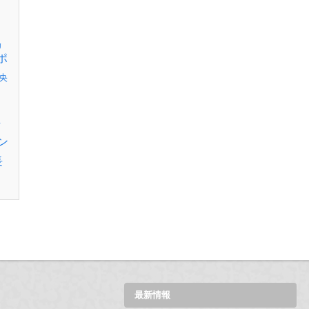
リ
ポ
央
伊
ン
長
最新情報