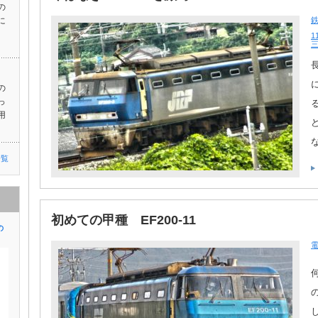
の
に
1
の
っ
用
一覧
初めての甲種 EF200-11
の