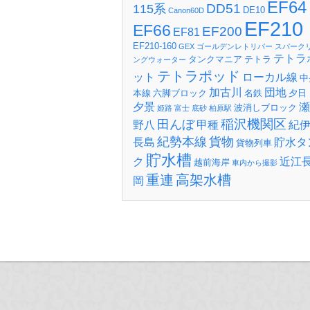
EF64
DD51
115系
DE10
Canon60D
EF210
EF66
EF200
EF81
EF210-160
GEX
ゴールデンレトリバー
スパーク
テトラ
タンクマニア
テトラ
ングウォーター
テトラポッド
ット
ローカル線
中
加古川
団地
本線
六脚ブロック
名鉄
夕日
夕景
瀬
波消しブロック
姫路
富士
底砂
柏原駅
稲沢機関区
田んぼ
野八
甲種
紀
紀勢本線
貨物
長島
貯水タ
貨物列車
貯水槽
ク
近江
越前海岸
車内から撮影
重連
高架水槽
岡