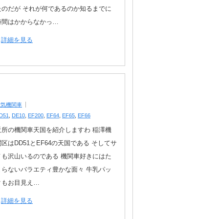
たのだが それが何であるのか知るまでに
時間はかからなかっ…
詳細を見る
電気機関車
D51
,
DE10
,
EF200
,
EF64
,
EF65
,
EF66
近所の機関車天国を紹介しますわ 稲澤機
関区はDD51とEF64の天国である そしてサ
メも沢山いるのである 機関車好きにはた
まらないバラエティ豊かな面々 牛乳パッ
クもお目見え…
詳細を見る