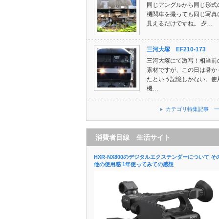
同じアングルから同じ形式
機関車を撮っても同じ写真
見えるだけですね。 夕…
三河大塚 EF210-173
三河大塚にて激写！相当前
素材ですが、この日は暑か
たという記憶しかない。使
機…
カテゴリ特集記事 
消費者目線 生活サイト
HXR-NX800のデジタルエクステンダーについて そ
他の使用感 1年使ってみての感想