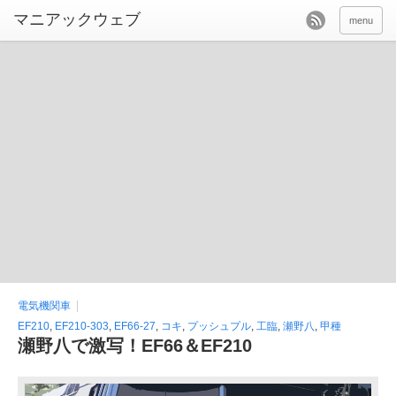
menu
電気機関車
EF210
,
EF210-303
,
EF66-27
,
コキ
,
プッシュプル
,
工臨
,
瀬野八
,
甲種
瀬野八で激写！EF66＆EF210