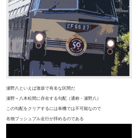
瀬野八といえば激坂で有名な区間だ
瀬野～八本松間に存在する勾配（通称・瀬野八）
この勾配をクリアするには単機では不可能なので
名物プッシュプル走行が拝めるのである