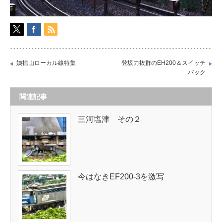
姨捨山ローカル線特集
登坂力抜群のEH200＆スイッチ
バック
関連記事
三河塩津 その２
今はなきEF200-3を激写