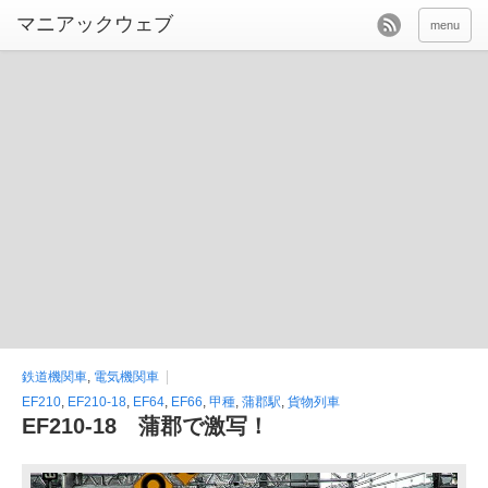
menu
鉄道機関車
,
電気機関車
EF210
,
EF210-18
,
EF64
,
EF66
,
甲種
,
蒲郡駅
,
貨物列車
EF210-18 蒲郡で激写！