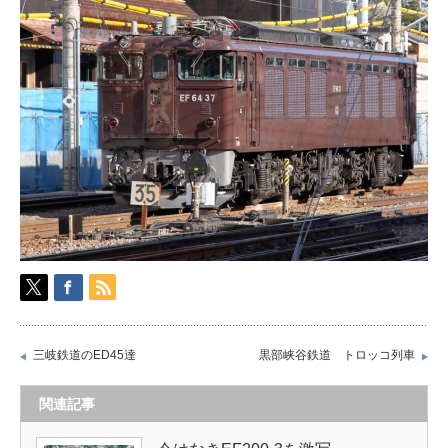
三岐鉄道のED45達
黒部峡谷鉄道 トロッコ列車
関連記事