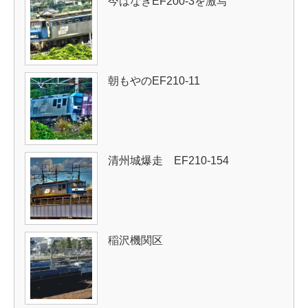
今はなきEF200-3を激写
朝もやのEF210-11
清州城爆走 EF210-154
稲沢機関区