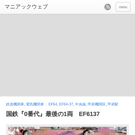
menu
鉄道機関車
,
電気機関車
EF64
,
EF64-37
,
中央線
,
甲府機関区
,
甲府駅
国鉄『0番代』最後の1両 EF6137