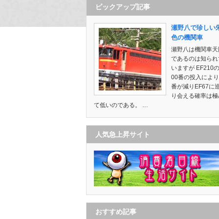
ピックアップ記事
瀬野八で珍しい
色の機関車
瀬野八は機関車天
であるのは知られ
いますが EF210の
00番の投入によ
番が減りEF67に
り会える確率は極
て低いのである。 …
人気急上昇サイト
おすすめ記事