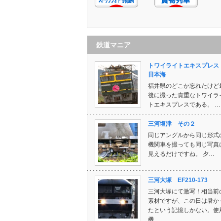
鉄道マニア
トワイライトエキスプレ
日本海
福井県のどこか忘れたけど
後に撮った貴重なトワイラ
トエキスプレスである。 …
三河塩津 その２
同じアングルから同じ形式
機関車を撮っても同じ写真
見えるだけですね。 夕…
三河大塚 EF210-173
三河大塚にて激写！相当前
素材ですが、この日は暑か
たという記憶しかない。使
機…