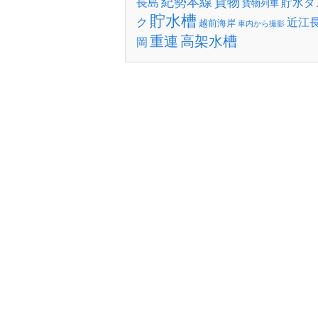
紀勢本線
貨物
長島
貯水タ
貨物列車
貯水槽
ク
近江
越前海岸
車内から撮影
重連
高架水槽
岡