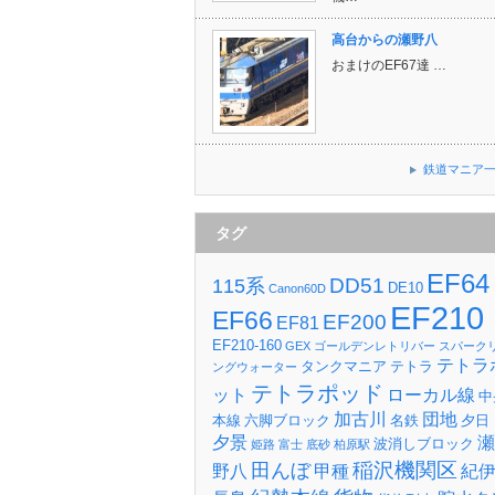
高台からの瀬野八
おまけのEF67達 …
鉄道マニア
タグ
EF64
DD51
115系
DE10
Canon60D
EF210
EF66
EF200
EF81
EF210-160
GEX
ゴールデンレトリバー
スパーク
テトラ
タンクマニア
テトラ
ングウォーター
テトラポッド
ット
ローカル線
中
加古川
団地
本線
六脚ブロック
名鉄
夕日
夕景
瀬
波消しブロック
姫路
富士
底砂
柏原駅
稲沢機関区
田んぼ
野八
甲種
紀