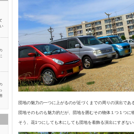
て
い
の
に
の
っ
用
団地の魅力の一つに上がるのが近づくまでの周りの演出であ
団地そのものも魅力的だが、団地を囲むその物体１つ１つに
そう、花1つにしても木にしても団地を着飾る演出にすぎな