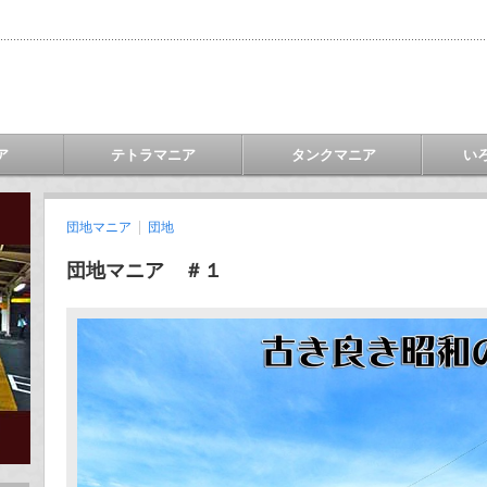
ア
テトラマニア
タンクマニア
い
団地マニア
団地
団地マニア ＃１