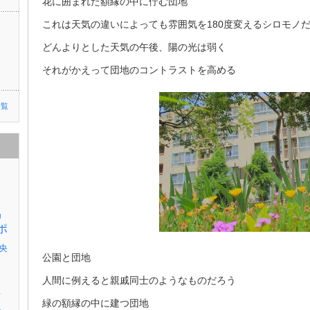
花に囲まれた額縁の中に佇む団地
これは天気の違いによっても雰囲気を180度変えるシロモノ
どんよりとした天気の午後、陽の光は弱く
それがかえって団地のコントラストを高める
一覧
リ
ポ
央
公園と団地
人間に例えると親戚同士のようなものだろう
伊
緑の額縁の中に建つ団地