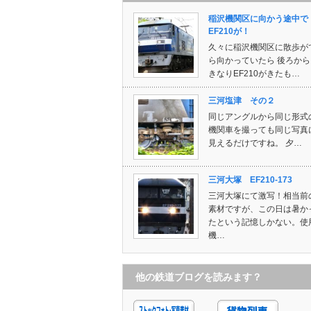
稲沢機関区に向かう途中で
EF210が！
久々に稲沢機関区に散歩が
ら向かっていたら 後ろから
きなりEF210がきたも…
三河塩津 その２
同じアングルから同じ形式
機関車を撮っても同じ写真
見えるだけですね。 夕…
三河大塚 EF210-173
三河大塚にて激写！相当前
素材ですが、この日は暑か
たという記憶しかない。使
機…
他の鉄道ブログを読みます？