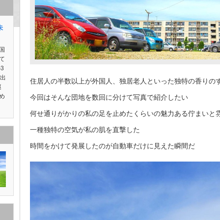
朱
国
て
3
り出
住居人の半数以上が外国人、独居老人といった独特の香りの
巡
め
今回はそんな団地を数回に分けて写真で紹介したい
何せ通りがかりの私の足を止めたくらいの魅力ある佇まいと
一種独特の空気が私の肌を直撃した
時間をかけて発展したのが自動車だけに見えた瞬間だ