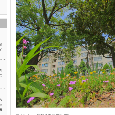
ス
最
イ
の
に
の
っ
用