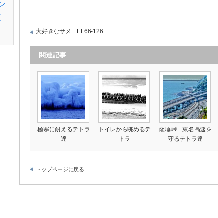
ン
長
大好きなサメ EF66-126
関連記事
極寒に耐えるテトラ
トイレから眺めるテ
薩埵峠 東名高速を
達
トラ
守るテトラ達
トップページに戻る