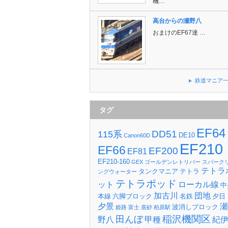
機…
高台からの瀬野八
おまけのEF67達 …
鉄道マニア
タグ
EF64
DD51
115系
DE10
Canon60D
EF210
EF66
EF200
EF81
EF210-160
GEX
ゴールデンレトリバー
スパーク
テトラ
タンクマニア
テトラ
ングウォーター
テトラポッド
ット
ローカル線
中
加古川
団地
本線
六脚ブロック
名鉄
夕日
夕景
瀬
波消しブロック
姫路
富士
底砂
柏原駅
稲沢機関区
田んぼ
野八
甲種
紀