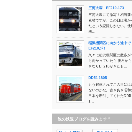
三河大塚 EF210-173
三河大塚にて激写！相当前
素材ですが、この日は暑か
たという記憶しかない。使
機…
稲沢機関区に向かう途中で
EF210が！
久々に稲沢機関区に散歩が
ら向かっていたら 後ろから
きなりEF210がきたも…
DD51 1805
もう解体されてこの世には
ないのかな。古き良き昭和
日本を牽引してくれたDD5
1…
他の鉄道ブログを読みます？