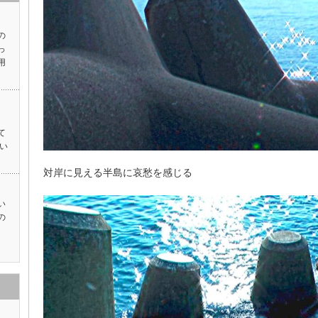
の
っ
用
て
い
対岸に見える半島に哀愁を感じる
い
の