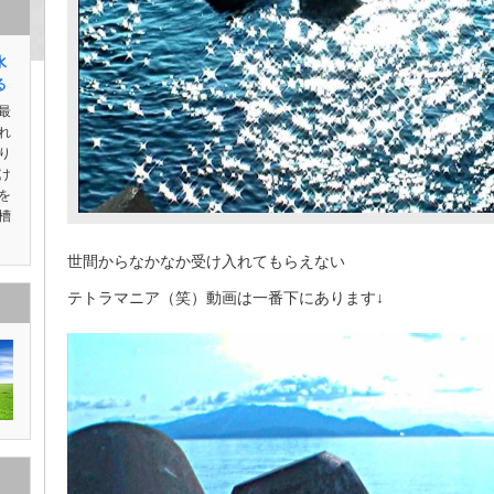
水
る
最
れ
り
け
を
槽
世間からなかなか受け入れてもらえない
テトラマニア（笑）動画は一番下にあります↓