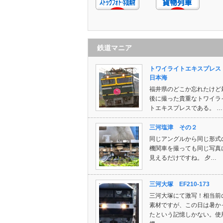
鉄道マニア
トワイライトエキスプレ
日本海
福井県のどこか忘れたけど
後に撮った貴重なトワイラ
トエキスプレスである。 …
三河塩津 その２
同じアングルから同じ形式
機関車を撮っても同じ写真
見えるだけですね。 夕…
三河大塚 EF210-173
三河大塚にて激写！相当前
素材ですが、この日は暑か
たという記憶しかない。使