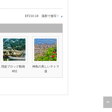
EF210-18 蒲郡で激写！
消波ブロック動画
神島の美しいテトラ
#02
達