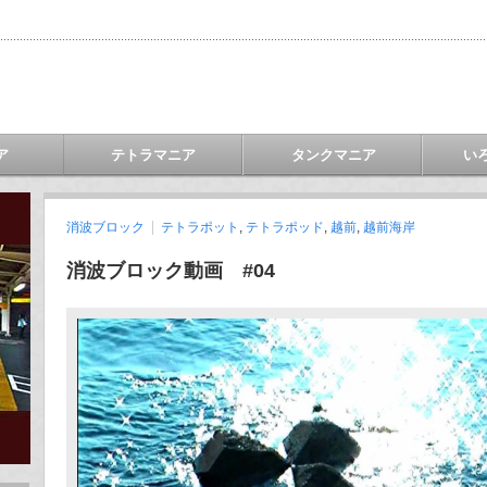
ア
テトラマニア
タンクマニア
い
消波ブロック
テトラポット
,
テトラポッド
,
越前
,
越前海岸
消波ブロック動画 #04