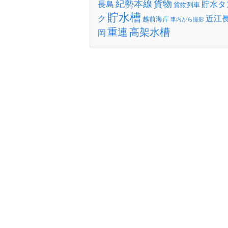
紀勢本線
貨物
長島
貯水タ
貨物列車
貯水槽
ク
近江
越前海岸
車内から撮影
重連
高架水槽
岡