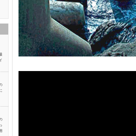
ス
最
イ
の
に
の
っ
用