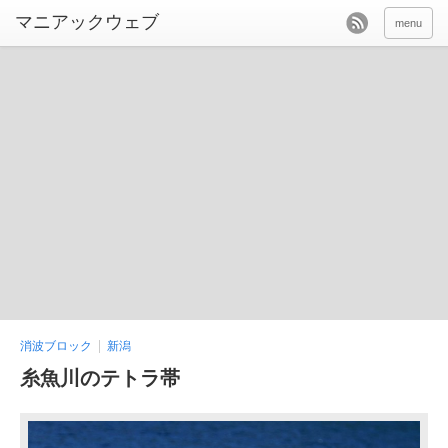
menu
消波ブロック
新潟
糸魚川のテトラ帯