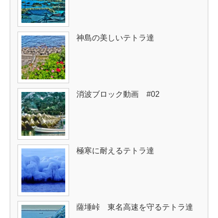
神島の美しいテトラ達
消波ブロック動画 #02
極寒に耐えるテトラ達
薩埵峠 東名高速を守るテトラ達