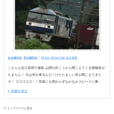
鉄道機関車
,
電気機関車
EF210
,
EF210-139
,
近江長岡
こちらも近江長岡で撮影 山間の向こうから聞こえてくる貨物音が
たまらん！ 次は何が来るんだ！けたたましい音が聞こえてきた
ぞ！ ゴゴゴゴゴ！！登坂にも関わらずなかなかスピードに乗…
詳細を見る
トップページに戻る