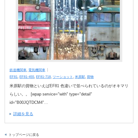
鉄道機関車
,
電気機関車
EF81
,
EF81-455
,
EF81-718
,
ツーショット
,
米原駅
,
貨物
米原駅の貨物といえばEF81 色違いで並べられているのがオキマリ
らしい。。 [wpap service="with" type="detail"
id="B00JQTDCM4"…
詳細を見る
トップページに戻る