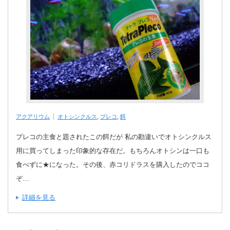
アクアリウム
オトシンクルス
,
プレコ
,
餌
プレコの主食と題されたこの餌だが 私の勘違いでオトシンクルス
用に買ってしまった印象的な存在だ。もちろんオトシンは一口も
食べずに★になった。その後、赤コリドラスを購入したのでココ
ぞ…
詳細を見る