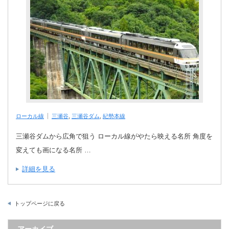
ローカル線
三瀬谷
,
三瀬谷ダム
,
紀勢本線
三瀬谷ダムから広角で狙う ローカル線がやたら映える名所 角度を
変えても画になる名所 …
詳細を見る
トップページに戻る