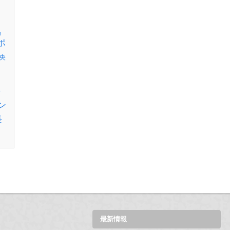
リ
ポ
央
伊
ン
長
最新情報