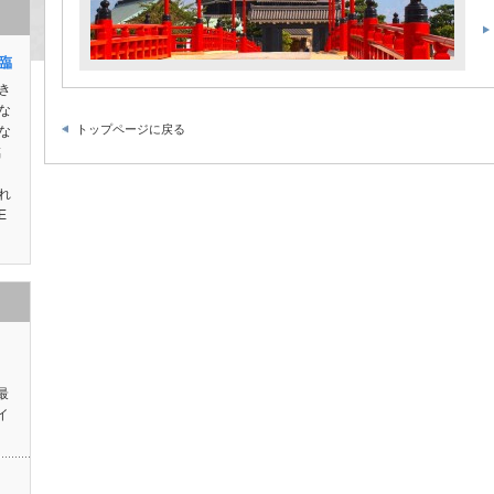
降臨
き
な
トップページに戻る
な
臨
こ
れ
E
ス
最
イ