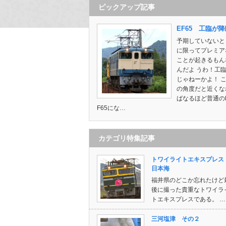
ピックアップ記事
EF65 工臨が
予期していないと
に限ってプレミア
ことが起きるもん
んだよ うわ！工
じゃねーかよ！ 
の角度だと近くな
ばなるほど普通の
F65にな…
カテゴリ特集記事
トワイライトエキスプレ
日本海
福井県のどこか忘れたけど
後に撮った貴重なトワイラ
トエキスプレスである。 …
三河塩津 その２