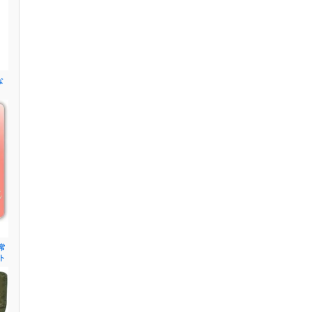
な
常
ト