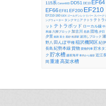
EF64
DD51
115系
DE10
Canon60D
EF210
EF66
EF200
EF81
EF210-160
GEX
ゴールデンレトリバー
スパーク
テトラ
タンクマニア
テトラ
ングウォーター
テトラポッド
ット
ローカル線
中
加古川
団地
本線
六脚ブロック
名鉄
夕日
夕景
瀬
波消しブロック
姫路
富士
底砂
柏原駅
稲沢機関区
田んぼ
野八
甲種
紀
紀勢本線
貨物
長島
貯水タ
貨物列車
貯水槽
ク
近江
越前海岸
車内から撮影
重連
高架水槽
岡