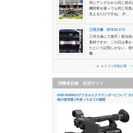
同じアングルから同じ形式
機関車を撮っても同じ写真
見えるだけですね。 夕…
三河大塚 EF210-173
三河大塚にて激写！相当前
素材ですが、この日は暑か
たという記憶しかない。使
機…
カテゴリ特集記事 
消費者目線 生活サイト
HXR-NX800のデジタルエクステンダーについて そ
他の使用感 1年使ってみての感想