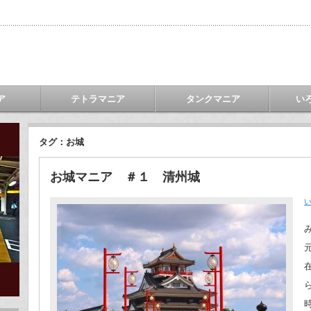
ア
テトラマニア
タンクマニア
い
タグ：お城
お城マニア ＃１ 清州城